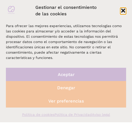
Gestionar el consentimiento
de las cookies
Para ofrecer las mejores experiencias, utilizamos tecnologías como
las cookies para almacenar y/o acceder a la información del
dispositivo. El consentimiento de estas tecnologías nos permitirá
procesar datos como el comportamiento de navegación o las
identificaciones únicas en este sitio. No consentir o retirar el
consentimiento, puede afectar negativamente a ciertas
características y funciones.
Aceptar
Páginas legales
Denegar
Ver preferencias
Política de Privacidad
Aviso legal
Política de cookies
Política de Privacidad
Aviso legal
Política de Cookies
Condiciones de contratación