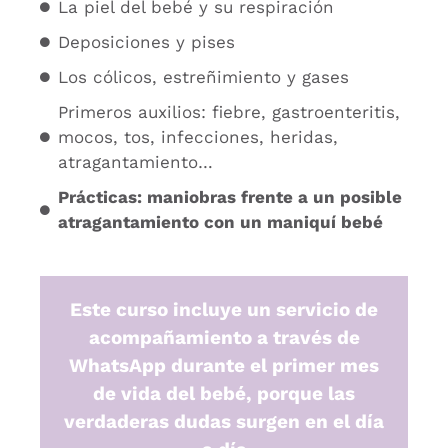
La piel del bebé y su respiración
Deposiciones y pises
Los cólicos, estreñimiento y gases
Primeros auxilios: fiebre, gastroenteritis,
mocos, tos, infecciones, heridas,
atragantamiento…
Prácticas: maniobras frente a un posible
atragantamiento con un maniquí bebé
Este curso incluye un
servicio de
acompañamiento
a través de
WhatsApp durante el primer mes
de vida del bebé, porque las
verdaderas dudas surgen en el día