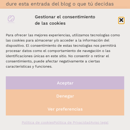
dure esta entrada del blog o que tú decidas
eliminar el comentario. Puedes ejercer tus
Gestionar el consentimiento
derechos de acceder, rectificar y suprimir los
de las cookies
datos, así como otros derechos, como se
explica en la política de privacidad, en
Para ofrecer las mejores experiencias, utilizamos tecnologías como
infocuidadosycaricias@gmail.com.
las cookies para almacenar y/o acceder a la información del
dispositivo. El consentimiento de estas tecnologías nos permitirá
procesar datos como el comportamiento de navegación o las
identificaciones únicas en este sitio. No consentir o retirar el
consentimiento, puede afectar negativamente a ciertas
características y funciones.
Aceptar
Contacta conmigo
Denegar
Ver preferencias
infocuidadosycaricias@gmail.com
+34 620 345 691
Política de cookies
Política de Privacidad
Aviso legal