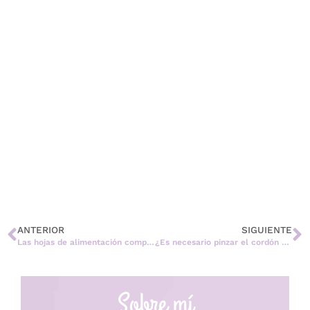
ANTERIOR
SIGUIENTE
Las hojas de alimentación complementaria no tienen ningún sentido ¿Quieres saber por qué?
¿Es necesario pinzar el cordón umbilical nada más nacer o es mejor esperar?
Sobre mí