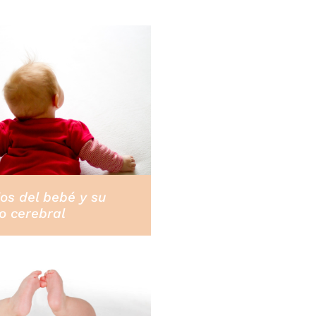
jos del bebé y su
o cerebral