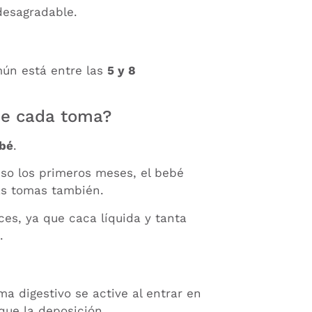
desagradable.
mún está entre las
5 y 8
de cada toma?
ebé
.
uso los primeros meses, el bebé
as tomas también.
es, ya que caca líquida y tanta
.
ma digestivo se active al entrar en
que la deposición.