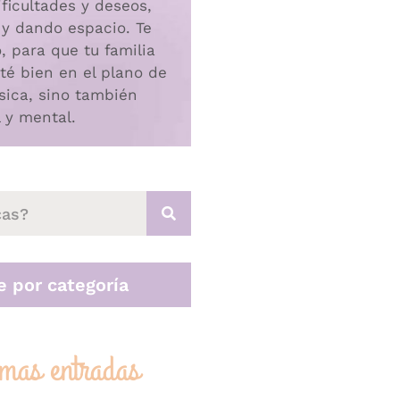
ficultades y deseos,
 y dando espacio. Te
 para que tu familia
té bien en el plano de
ísica, sino también
 y mental.
 por categoría
imas entradas