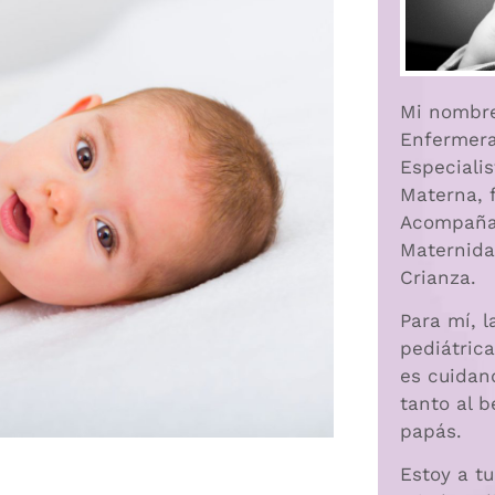
Mi nombre
Enfermera
Especiali
Materna, 
Acompaña
Maternida
Crianza.
Para mí, l
pediátrica
es cuida
tanto al 
papás.
Estoy a t