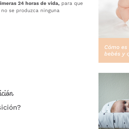
imeras 24 horas de vida,
para que
e no se produzca ninguna
Cómo es 
bebés y 
ición
ición?