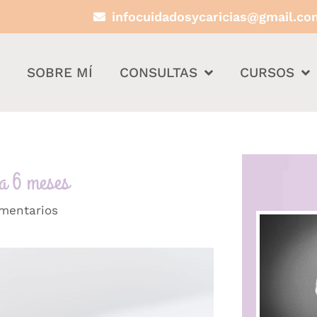
infocuidadosycaricias@gmail.co
O
SOBRE MÍ
CONSULTAS
CURSOS
 a 6 meses
mentarios