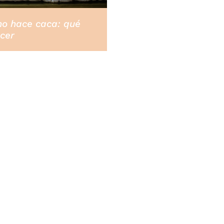
no hace caca: qué
cer