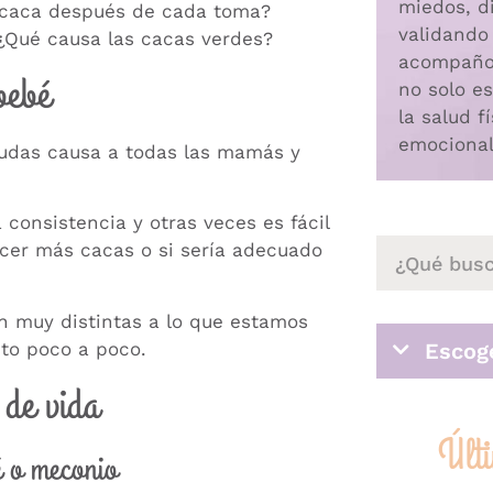
miedos, di
 caca después de cada toma?
validando
¿Qué causa las cacas verdes?
acompaño,
bebé
no solo es
la salud f
emocional
udas causa a todas las mamás y
consistencia y otras veces es fácil
acer más cacas o si sería adecuado
n muy distintas a lo que estamos
sto poco a poco.
Escoge
 de vida
Últ
é o meconio